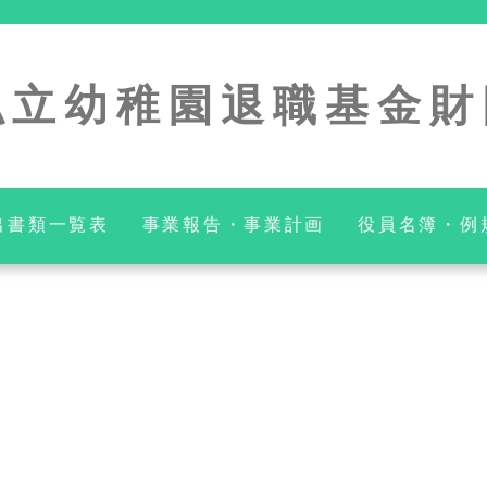
私立幼稚園退職基金財
出書類一覧表
事業報告・事業計画
役員名簿・例