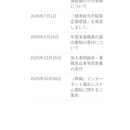
基礎届の０円登録
について
2026年7月1日
『標準給与月額算
定基礎届』を発送
しました。
2026年2月24日
年度末退職者の届
出書類の受付につ
いて
2025年12月15日
加入者明細表・退
職見込者等回答書
の送付
2025年10月30日
（再掲）インター
ネット届出システ
ム開始に関するご
案内